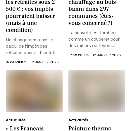
les retraités sous 2
chauffage au bois
500 € : vos impôts
banni dans 297
pourraient baisser
communes (êtes-
(mais à une
vous concerné ?)
condition)
La nouvelle est tombée
comme un couperet pour
Un changement dans le
des milliers de foyers...
calcul de l’impôt des
retraités pourrait bientôt
BY
SOPHIE D.
12 JANVIER 2026
alléger...
BY
OLIVIER T.
12 JANVIER 2026
Actualités
Actualités
« Les Français
Peinture thermo-