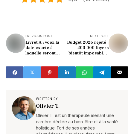
PREVIOUS POST
NEXT POST
Livret A : voici la
Budget 2026 rejeté :
date exacte à
200 000 foyers
laquelle seront
bientôt imposables,
payés vos intérêts
l’alerte choc de la
2025
Banque de France
sur l’épargne
WRITTEN BY
Olivier T.
Olivier T. est un thérapeute menant une
carrière dédiée au bien-être et à la santé
holistique. Fort de ses années