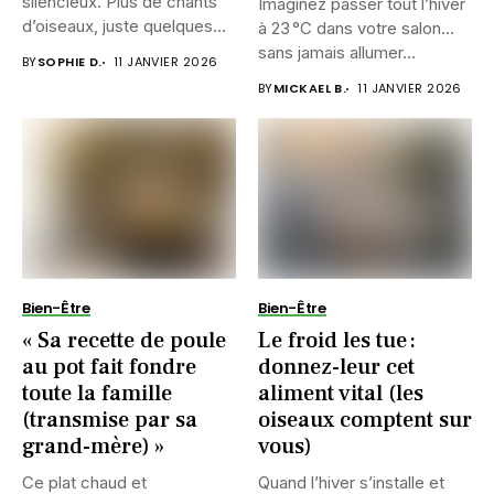
silencieux. Plus de chants
Imaginez passer tout l’hiver
d’oiseaux, juste quelques
à 23 °C dans votre salon…
battements d’ailes...
sans jamais allumer...
BY
SOPHIE D.
11 JANVIER 2026
BY
MICKAEL B.
11 JANVIER 2026
Bien-Être
Bien-Être
« Sa recette de poule
Le froid les tue :
au pot fait fondre
donnez-leur cet
toute la famille
aliment vital (les
(transmise par sa
oiseaux comptent sur
grand-mère) »
vous)
Ce plat chaud et
Quand l’hiver s’installe et