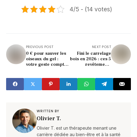
4/5 - (14 votes)
PREVIOUS POST
NEXT POST
0 € pour sauver les
Fini le carrelage
oiseaux du gel :
bois en 2026 : ces 5
votre geste compte
revêtements
(même en station de
bluffent tout le
ski)
monde !
WRITTEN BY
Olivier T.
Olivier T. est un thérapeute menant une
carrière dédiée au bien-être et à la santé