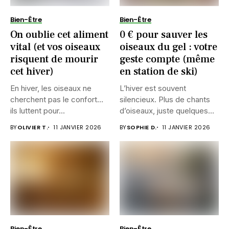
Bien-Être
Bien-Être
On oublie cet aliment
0 € pour sauver les
vital (et vos oiseaux
oiseaux du gel : votre
risquent de mourir
geste compte (même
cet hiver)
en station de ski)
En hiver, les oiseaux ne
L’hiver est souvent
cherchent pas le confort…
silencieux. Plus de chants
ils luttent pour...
d’oiseaux, juste quelques
battements d’ailes...
BY
OLIVIER T.
11 JANVIER 2026
BY
SOPHIE D.
11 JANVIER 2026
Bien-Être
Bien-Être