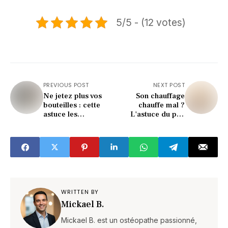
5/5 - (12 votes)
PREVIOUS POST
NEXT POST
Ne jetez plus vos
Son chauffage
bouteilles : cette
chauffe mal ?
astuce les
L'astuce du pro
transforme en
(gratuite et
mangeoire géniale !
redoutable)
WRITTEN BY
Mickael B.
Mickael B. est un ostéopathe passionné,