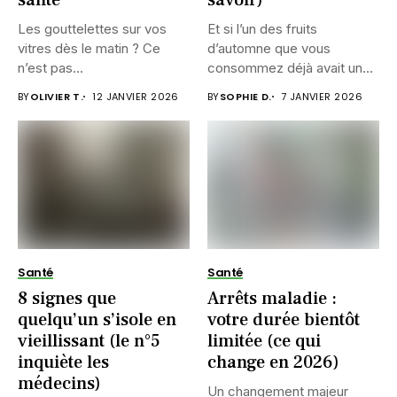
Les gouttelettes sur vos
Et si l’un des fruits
vitres dès le matin ? Ce
d’automne que vous
n’est pas...
consommez déjà avait un...
BY
OLIVIER T.
12 JANVIER 2026
BY
SOPHIE D.
7 JANVIER 2026
Santé
Santé
8 signes que
Arrêts maladie :
quelqu’un s’isole en
votre durée bientôt
vieillissant (le n°5
limitée (ce qui
inquiète les
change en 2026)
médecins)
Un changement majeur