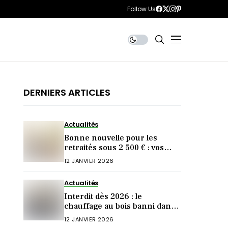
Follow Us
DERNIERS ARTICLES
Actualités
Bonne nouvelle pour les
retraités sous 2 500 € : vos
impôts pourraient baisser
12 JANVIER 2026
(mais à une condition)
Actualités
Interdit dès 2026 : le
chauffage au bois banni dans
297 communes (êtes-vous
12 JANVIER 2026
concerné ?)