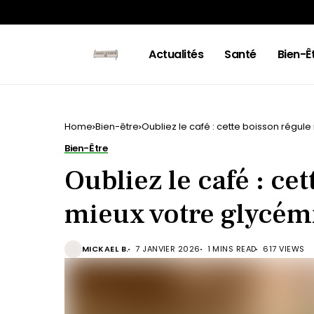
Actualités
Santé
Bien-Ê
Home
Bien-être
Oubliez le café : cette boisson régule
Bien-Être
Oubliez le café : ce
mieux votre glycémi
MICKAEL B.
7 JANVIER 2026
1 MINS READ
617 VIEWS