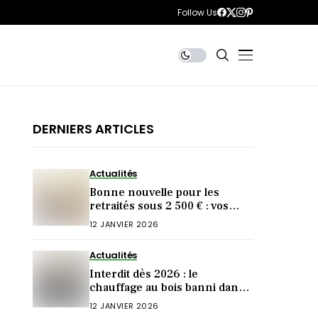
Follow Us
DERNIERS ARTICLES
Actualités
Bonne nouvelle pour les
retraités sous 2 500 € : vos
impôts pourraient baisser
12 JANVIER 2026
(mais à une condition)
Actualités
Interdit dès 2026 : le
chauffage au bois banni dans
297 communes (êtes-vous
12 JANVIER 2026
concerné ?)