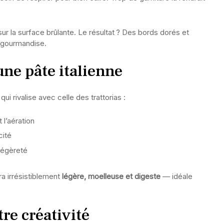
sur la surface brûlante. Le résultat ? Des bords dorés et
e gourmandise.
une pâte italienne
i rivalise avec celle des trattorias :
 l’aération
cité
 légèreté
a irrésistiblement
légère, moelleuse et digeste
— idéale
re créativité