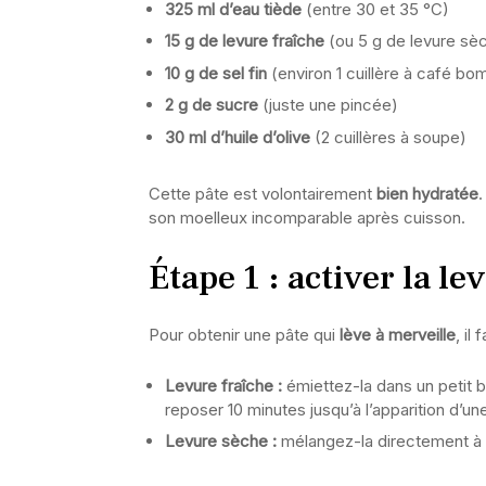
325 ml d’eau tiède
(entre 30 et 35 °C)
15 g de levure fraîche
(ou 5 g de levure sè
10 g de sel fin
(environ 1 cuillère à café b
2 g de sucre
(juste une pincée)
30 ml d’huile d’olive
(2 cuillères à soupe)
Cette pâte est volontairement
bien hydratée
.
son moelleux incomparable après cuisson.
Étape 1 : activer la l
Pour obtenir une pâte qui
lève à merveille
, il
Levure fraîche :
émiettez-la dans un petit bo
reposer 10 minutes jusqu’à l’apparition d’u
Levure sèche :
mélangez-la directement à la