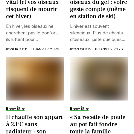
vital (et vos oiseaux
oiseaux du gel : votre
risquent de mourir
geste compte (même
cet hiver)
en station de ski)
En hiver, les oiseaux ne
L’hiver est souvent
cherchent pas le confort…
silencieux. Plus de chants
ils luttent pour...
d’oiseaux, juste quelques
battements d’ailes...
BY
OLIVIER T.
11 JANVIER 2026
BY
SOPHIE D.
11 JANVIER 2026
Bien-Être
Bien-Être
Il chauffe son appart
« Sa recette de poule
à 23°C sans
au pot fait fondre
radiateur : son
toute la famille